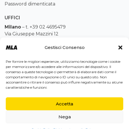
Password dimenticata
UFFICI
Milano
–
t. +39 02 4695479
Via Giuseppe Mazzini 12
Napoli
–
t. +39 081 7614900
Gestisci Consenso
C.so Vittorio Emanuele 114
Indicazioni stradali e orari
Per fornire le migliori esperienze, utilizziamo tecnologie come i cookie
per memorizzare e/o accedere alle informazioni del dispositivo. Il
consenso a queste tecnologie ci permetterà di elaborare dati come il
comportamento di navigazione o ID unici su questo sito. Non
acconsentire o ritirare il consenso può influire negativamente su alcune
caratteristiche e funzioni.
È un marchio di The Golden Globe srl dal 1976, tutti i diritti
Accetta
riservati, P.I. 01557500632, autorizzazione regionale ADV
cat. A n.5564,IATA n.38/20506-4, capitale sociale euro
100.000.00
Nega