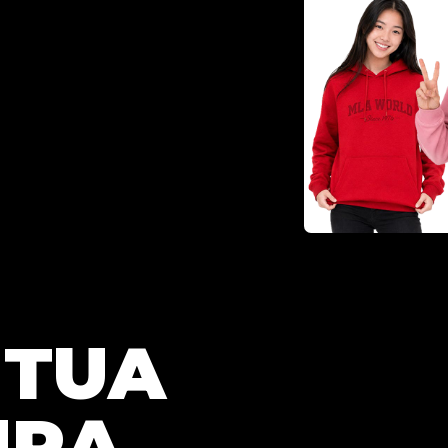
 TUA
URA